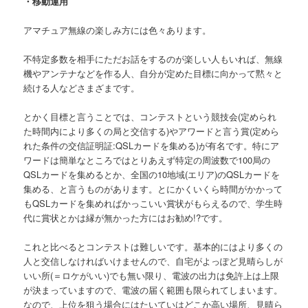
・移動運用
アマチュア無線の楽しみ方には色々あります。
不特定多数を相手にただお話をするのが楽しい人もいれば、無線
機やアンテナなどを作る人、自分が定めた目標に向かって黙々と
続ける人などさまざまです。
とかく目標と言うことでは、コンテストという競技会(定められ
た時間内により多くの局と交信する)やアワードと言う賞(定めら
れた条件の交信証明証:QSLカードを集める)が有名です。特にア
ワードは簡単なところではとりあえず特定の周波数で100局の
QSLカードを集めるとか、全国の10地域(エリア)のQSLカードを
集める、と言うものがあります。とにかくいくら時間がかかって
もQSLカードを集めればかっこいい賞状がもらえるので、学生時
代に賞状とかは縁が無かった方にはお勧め!?です。
これと比べるとコンテストは難しいです。基本的にはより多くの
人と交信しなければいけませんので、自宅がよっぽど見晴らしが
いい所(＝ロケがいい)でも無い限り、電波の出力は免許上は上限
が決まっていますので、電波の届く範囲も限られてしまいます。
なので、上位を狙う場合にはたいていはどこか高い場所、見晴ら