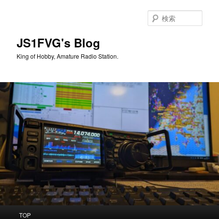
メ
イ
検
ン
索
コ
JS1FVG's Blog
ン
King of Hobby, Amature Radio Station.
テ
ン
ツ
へ
移
動
メ
TOP