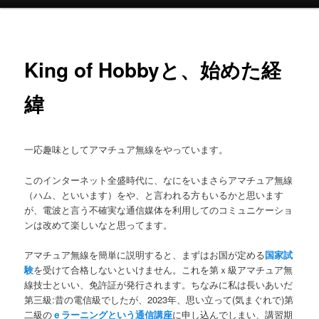
イ
ン
メ
ニ
King of Hobbyと、始めた経
ュ
ー
緯
一応趣味としてアマチュア無線をやっています。
このインターネット全盛時代に、なにをいまさらアマチュア無線
（ハム、といいます）をや、と言われる方もいるかと思います
が、電波と言う不確実な通信媒体を利用してのコミュニケーショ
ンは改めて楽しいなと思ってます。
アマチュア無線を簡単に説明すると、まずはお国が定める
国家試
験
を受けて合格しないといけません。これを第ｘ級アマチュア無
線技士といい、免許証が発行されます。ちなみに私は長いあいだ
第三級:昔の電信級でしたが、2023年、思い立って(気まぐれで)第
二級の
ｅラーニングという通信講座
に申し込んでしまい、講習期