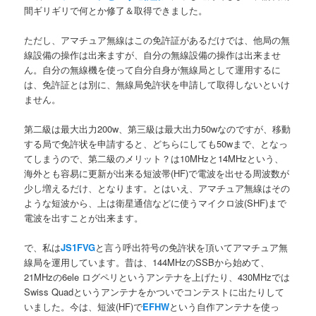
間ギリギリで何とか修了＆取得できました。
ただし、アマチュア無線はこの免許証があるだけでは、他局の無
線設備の操作は出来ますが、自分の無線設備の操作は出来ませ
ん。自分の無線機を使って自分自身が無線局として運用するに
は、免許証とは別に、無線局免許状を申請して取得しないといけ
ません。
第二級は最大出力200w、第三級は最大出力50wなのですが、移動
する局で免許状を申請すると、どちらにしても50wまで、となっ
てしまうので、第二級のメリット？は10MHzと14MHzという、
海外とも容易に更新が出来る短波帯(HF)で電波を出せる周波数が
少し増えるだけ、となります。とはいえ、アマチュア無線はその
ような短波から、上は衛星通信などに使うマイクロ波(SHF)まで
電波を出すことが出来ます。
で、私は
JS1FVG
と言う呼出符号の免許状を頂いてアマチュア無
線局を運用しています。昔は、144MHzのSSBから始めて、
21MHzの6ele ログペリというアンテナを上げたり、430MHzでは
Swiss Quadというアンテナをかついでコンテストに出たりして
いました。今は、短波(HF)で
EFHW
という自作アンテナを使っ