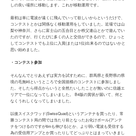
しの良い場所に移動します。これが移動運用です。
最初は単に電波が遠くに飛んでいって欲しいからというだけで、
コンテストとかは関係なく移動運用をしていました。近場では山
梨や神奈川、さらに富士山の五合目とか秩父連山とかで遊んでい
たのですが、行くたびに多くの人と交信ができるので、ひょっと
してコンテストでも上位に入賞(または1位)出来るのではないかと
思い始めました。
・コンテスト参加
そんなんでとりあえずは実力を試すために、群馬県と長野県の県
境の毛無峠というところで全国規模のコンテストに参加しまし
た。そしたら得点からいうと全然たいしたことが無いのに信越エ
リアで一位になってしまいました。 B4版の賞状が届いて、何と
なくうれしくなってしまいました。
以後スイスクワッド(SwissQuad)というアンテナを買ったり、常
勝コンテスト局の間では当たり前となったお化けポール(アンテ
ナをつけるのですが6mも伸びる)とか、より弱い電波も受信する
為の受信用アンプとか買ったりしてどっぷりとはまっていきまし