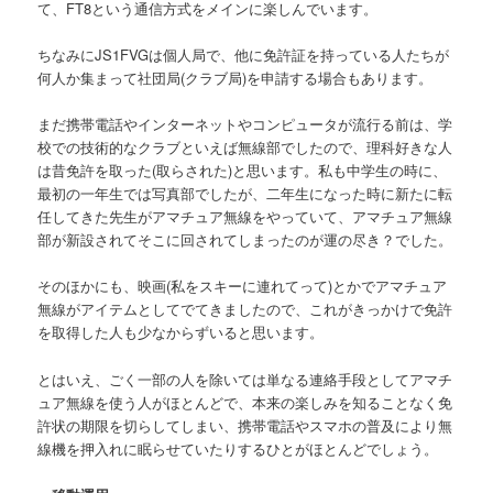
て、FT8という通信方式をメインに楽しんでいます。
ちなみにJS1FVGは個人局で、他に免許証を持っている人たちが
何人か集まって社団局(クラブ局)を申請する場合もあります。
まだ携帯電話やインターネットやコンピュータが流行る前は、学
校での技術的なクラブといえば無線部でしたので、理科好きな人
は昔免許を取った(取らされた)と思います。私も中学生の時に、
最初の一年生では写真部でしたが、二年生になった時に新たに転
任してきた先生がアマチュア無線をやっていて、アマチュア無線
部が新設されてそこに回されてしまったのが運の尽き？でした。
そのほかにも、映画(私をスキーに連れてって)とかでアマチュア
無線がアイテムとしてでてきましたので、これがきっかけで免許
を取得した人も少なからずいると思います。
とはいえ、ごく一部の人を除いては単なる連絡手段としてアマチ
ュア無線を使う人がほとんどで、本来の楽しみを知ることなく免
許状の期限を切らしてしまい、携帯電話やスマホの普及により無
線機を押入れに眠らせていたりするひとがほとんどでしょう。