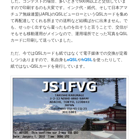
した。コンテストの場合、多いときで500局以上と交信していま
すので印刷するのも大変です。インク代・紙代、そして日本アマ
チュア無線連盟(JARL)のQSLビューローというQSLカードを集め
て再配達してくれる所までの送料など結構ばかに出来ません。で
も、せっかく出すなら凝ったものを出そうと言うことで、交信が
そもそも移動運用がメインなので、運用場所でとった写真をQSL
カードに印刷して送っていました。
ただ、今ではQSLカードも紙ではなくて電子媒体での交換が定着
しつつありますので、私自身も
eQSL
や
hQSL
を使ったりして、
紙ではないQSLカードを発行しています。